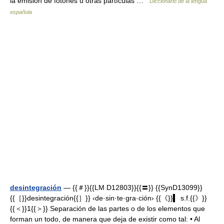
la emisión de fotones u otras partículas …
Diccionario de la lengua
española
desintegración
— {{＃}}{{LM D12803}}{{〓}} {{SynD13099}}
{{［}}desintegración{{］}} ‹de·sin·te·gra·ción› {{《}}▍ s.f.{{》}}
{{＜}}1{{＞}} Separación de las partes o de los elementos que
forman un todo, de manera que deja de existir como tal: • Al