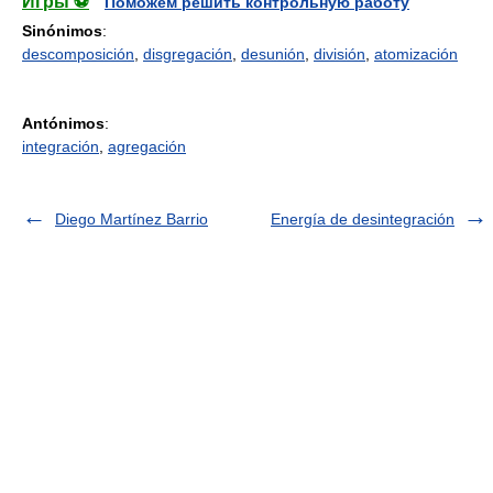
Игры ⚽
Поможем решить контрольную работу
Sinónimos
:
descomposición
,
disgregación
,
desunión
,
división
,
atomización
Antónimos
:
integración
,
agregación
Diego Martínez Barrio
Energía de desintegración