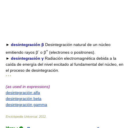
►
desintegración β
Desintegración natural de un núcleo
-
+
emitiendo rayos β
o β
(electrones o positrones).
►
desintegración γ
Radiación electromagnética debida a la
caída de energía del nivel excitado al fundamental del núcleo, en
el proceso de desintegración.
* * *
(as used in expressions)
desintegración alfa
desintegración beta
desintegración gamma
Enciclopedia Universal
.
2012
.