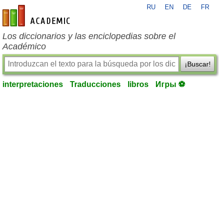
RU
EN
DE
FR
es-academic.com
Los diccionarios y las enciclopedias sobre el
Académico
¡Buscar!
interpretaciones
Traducciones
libros
Игры ⚽